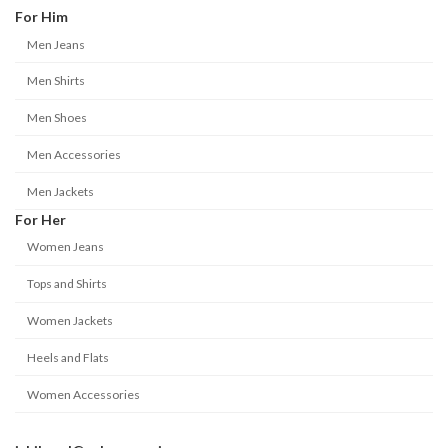
For Him
Men Jeans
Men Shirts
Men Shoes
Men Accessories
Men Jackets
For Her
Women Jeans
Tops and Shirts
Women Jackets
Heels and Flats
Women Accessories