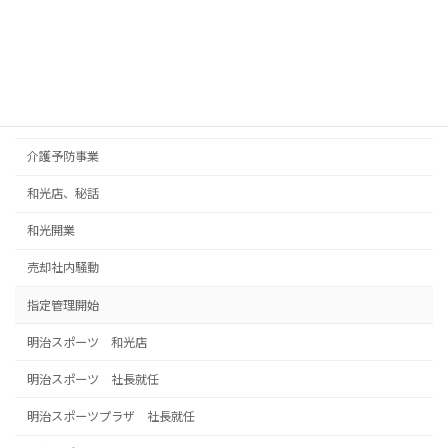
フォレスタクリエーションの買収
フォレスタを買収
中島先生
五十鈴市民プール
介護予防事業
和光店、秘話
和光開業
売却社内騒動
指定管理開始
明治スポーツ 和光店
明治スポーツ 社長就任
明治スポーツプラザ 社長就任