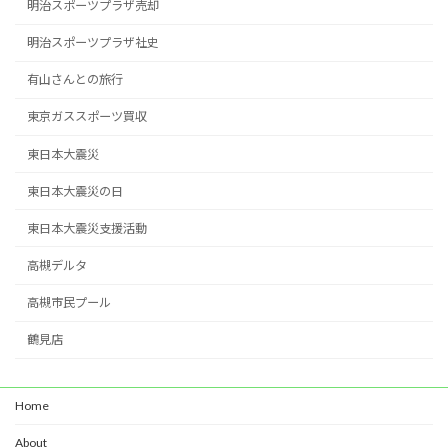
明治スポーツプラザ売却
明治スポーツプラザ社史
有山さんとの旅行
東京ガススポーツ買収
東日本大震災
東日本大震災の日
東日本大震災支援活動
高槻デルタ
高槻市民プール
鶴見店
Home
About