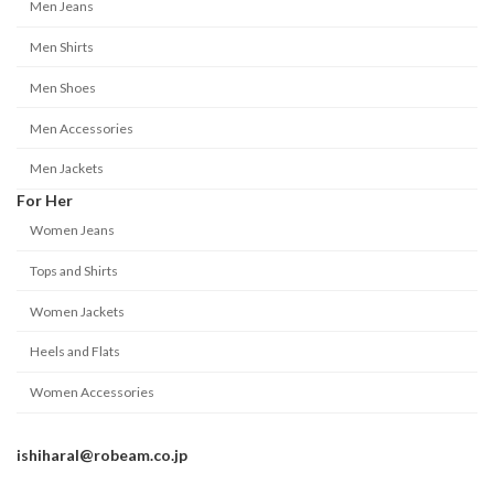
Men Jeans
Men Shirts
Men Shoes
Men Accessories
Men Jackets
For Her
Women Jeans
Tops and Shirts
Women Jackets
Heels and Flats
Women Accessories
ishiharal@robeam.co.jp